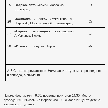
25
"Жаркое лето Сибири
Марсаков Е.,
Ст
Волгоград
«
Камчатка - 2015»
Стаканкина А.,
26
Ст
Жаров А., Московская обл, Зеленоград
«
Первая заповедная киношкола»
27
Ск
А.Романов, Пермь
28
«Ильяс»
В.Кочуров, Киров
в\к
А,В,С – категории авторов. Номинации: т-туризм, к-краеведение,
п-природа, а-анимация
Начало фестиваля – 9.30, подведение итогов 14.30. Место
проведения – г.Киров, ул.Воровского, 16, областной центр детско-
юношеского туризма.