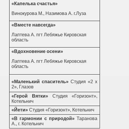
«Капелька счастья»
Винокурова М., Назимова А. г.Луза
«Вместе навсегда»
Лаптева А. пгт Лебяжье Кировская
область
«Вдохновение осени»
Лаптева А. пгт Лебяжье Кировская
область
«Маленький спаситель»
Студия «2 х
2», Глазов
«Герой Вятки»
Студия «Горизонт»,
Котельнич
«Йети»
Студия «Горизонт», Котельнич
«В гармонии с природой»
Таранова
А., г. Котельнич