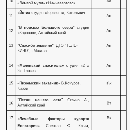
10
Аа
«Лёмвой мули» г.Нижневартовск
и
«Йети»
студия «Горизонт», Котельнич
11
Ап
3
"В поисках Большого озера"
студия
12
Ап
«Караван», Алтайский край
13
"Спасибо земляне"
ДТО "ТЕЛЕ-
Ап
КИНО", г.Москва
 и монтажу
14
«Маленький спаситель»
студия «2 х
Ап
2», Глазов
15
«Пижемский заказник»
В.Кочуров,
в\к
Киров
0 года
"Песни нашего лета"
Скачко А.,
16
Вт
Алтайский край
17
Вк
«Лечебные факторы курорта
Евпатория
» Слепкан Ю., Крым,