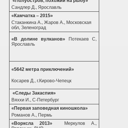
«Полуостров, похожий на рыбу»
Сандлер Д., Ярославль
«Камчатка – 2015»
Стаканкина А., Жаров А., Московская
обл, Зеленоград
«В долине вулканов»
Потекаев С,
Ярославль
«5642 метра приключений»
Косарев Д., г.Кирово-Чепецк
«Следы Закаспия»
Вяххи И., С-Петербург
«Первая заповедная киношкола»
Романов А., Пермь
«Ворксла 2013»
Меркулов А.,