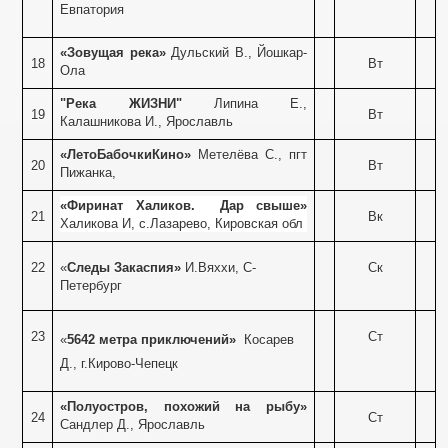
Евпатория
«Зовущая река»
Дульский В., Йошкар-
18
Вт
Ола
"Река ЖИЗНИ"
Липина Е.,
19
Вт
Калашникова И., Ярославль
«ЛетоБабочкиКино»
Метелёва С., пгт
20
Вт
Пижанка,
«Фиринат Халиков. Дар свыше»
21
Вк
Халикова И, с.Лазарево, Кировская обл
22
«
Следы Закаспия»
И.Вяххи, С-
Ск
Петербург
23
Ст
«
5642 метра приключений»
Косарев
Д., г.Кирово-Чепецк
«Полуостров, похожий на рыбу»
24
Ст
Сандлер Д., Ярославль