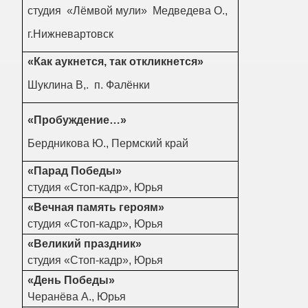
студия «Лёмвой мули» Медведева О.,
г.Нижневартовск
«Как аукнется, так откликнется»
Шуклина В,. п. Фалёнки
«Пробуждение…»
Бердникова Ю., Пермский край
«Парад Победы»
студия «Стоп-кадр», Юрья
«Вечная память героям»
студия «Стоп-кадр», Юрья
«Великий праздник»
студия «Стоп-кадр», Юрья
«День Победы»
Черанёва А., Юрья