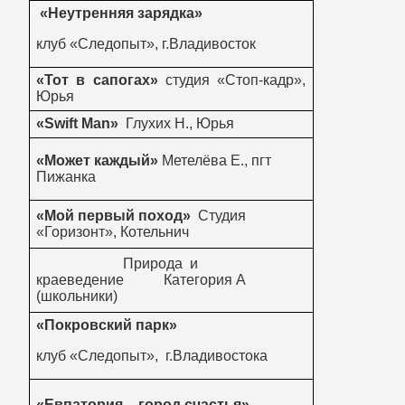
«Неутренняя зарядка»
клуб «Следопыт», г.Владивосток
«Тот в сапогах»
студия «Стоп-кадр»,
Юрья
«Swift Man»
Глухих Н
.,
Юрья
«Может каждый»
Метелёва Е., пгт
Пижанка
«Мой первый поход»
Студия
«Горизонт», Котельнич
Природа и
краеведение Категория А
(школьники)
«Покровский парк»
клуб «Следопыт», г.Владивостока
«Евпатория – город счастья»