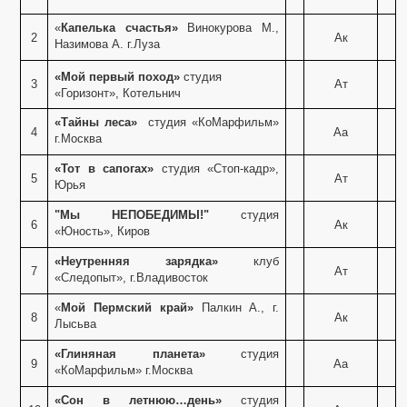
«
Капелька счастья»
Винокурова М.,
2
Ак
Назимова А. г.Луза
«Мой первый поход»
студия
3
Ат
«Горизонт», Котельнич
«Тайны леса»
студия «КоМарфильм»
4
Аа
г.Москва
«Тот в сапогах»
студия «Стоп-кадр»,
5
Ат
Юрья
"Мы НЕПОБЕДИМЫ!"
студия
6
Ак
е
«Юность», Киров
«Неутренняя зарядка»
клуб
7
Ат
«Следопыт», г.Владивосток
и
«
Мой Пермский край»
Палкин А., г.
8
Ак
Лысьва
«Глиняная планета»
студия
9
Аа
«КоМарфильм» г.Москва
«Сон в летнюю…день»
студия