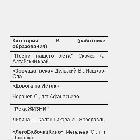
Категория В (работники
образования)
"Песни нашего лета"
Скачко А.,
Алтайский край
«Зовущая река»
Дульский В., Йошкар-
Ола
«Дорога на Исток»
Черанёв С., пгт Афанасьево
"Река ЖИЗНИ"
Липина Е., Калашникова И., Ярославль
«ЛетоБабочкиКино»
Метелёва С., пгт
Пижанка,