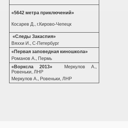
«5642 метра приключений»
Косарев Д., г.Кирово-Чепецк
«Следы Закаспия»
Вяххи И., С-Петербург
«Первая заповедная киношкола»
Романов А., Пермь
«Ворксла 2013»
Меркулов А.,
Ровеньки, ЛНР
Меркулов А., Ровеньки, ЛНР