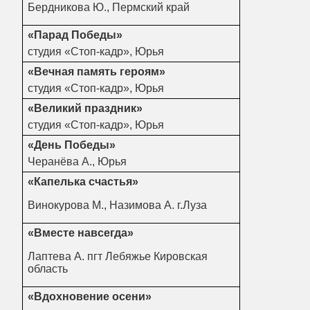
Бердникова Ю., Пермский край
«Парад Победы»
студия «Стоп-кадр», Юрья
«Вечная память героям»
студия «Стоп-кадр», Юрья
«Великий праздник»
студия «Стоп-кадр», Юрья
«День Победы»
Черанёва А., Юрья
«Капелька счастья»
Винокурова М., Назимова А. г.Луза
«Вместе навсегда»
Лаптева А. пгт Лебяжье Кировская
область
«Вдохновение осени»