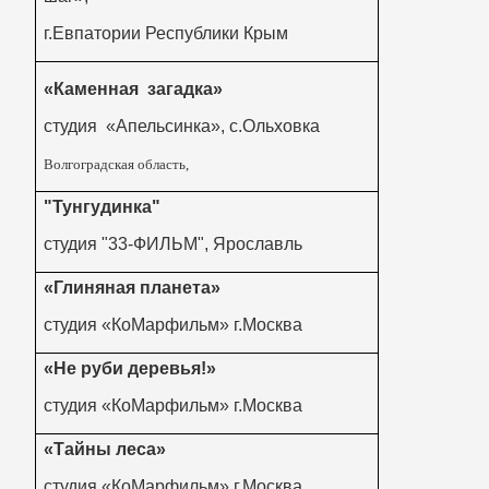
г.Евпатории Республики Крым
«Каменная загадка»
студия «Апельсинка», с.Ольховка
Волгоградская область,
"Тунгудинка"
студия "33-ФИЛЬМ", Ярославль
«Глиняная планета»
студия «КоМарфильм» г.Москва
«Не руби деревья!»
студия «КоМарфильм» г.Москва
«Тайны леса»
студия «КоМарфильм» г.Москва