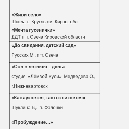
«Живи село»
Школа с. Круглыжи, Киров. обл.
«Мечта гусенички»
ДДТ пгт. Свеча Кировской области
«До свидания, детский сад»
Русских М., пгт. Свеча
«Сон в летнюю…день»
студия «Лёмвой мули» Медведева О.,
г.Нижневартовск
«Как аукнется, так откликнется»
Шуклина В,. п. Фалёнки
«Пробуждение…»