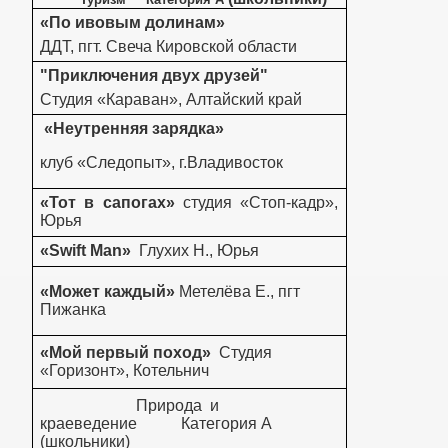
«По ивовым долинам»
ДДТ, пгт. Свеча Кировской области
"Приключения двух друзей"
Студия «Караван», Алтайский край
«Неутренняя зарядка»
клуб «Следопыт», г.Владивосток
«Тот в сапогах»
студия «Стоп-кадр»,
Юрья
«Swift Man»
Глухих Н
.,
Юрья
«Может каждый»
Метелёва Е., пгт
Пижанка
«Мой первый поход»
Студия
«Горизонт», Котельнич
Природа и
краеведение Категория А
(школьники)