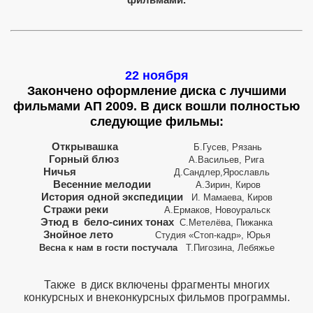
фильмами.
22 ноября
г.
Закончено оформление диска с лучшими
фильмами АП 2009. В диск вошли полностью
следующие фильмы:
Открывашка
Б.Гусев, Рязань
Горный блюз
А.Васильев, Рига
Ничья
Д.Сандлер,
Ярославль
 и монтажу
Весенние мелодии
А.Зирин, Киров
История одной экспедиции
И. Мамаева, Киров
Стражи реки
А.Ермаков, Новоуральск
Этюд в
бело-синих тонах
С.Метелёва, Пижанка
Знойное лето
Студия «Стоп-кадр», Юрья
Весна к нам в гости постучала
Т.Пигозина, Лебяжье
0 года
Также в диск включены фрагменты многих
конкурсных и внеконкурсных фильмов программы.