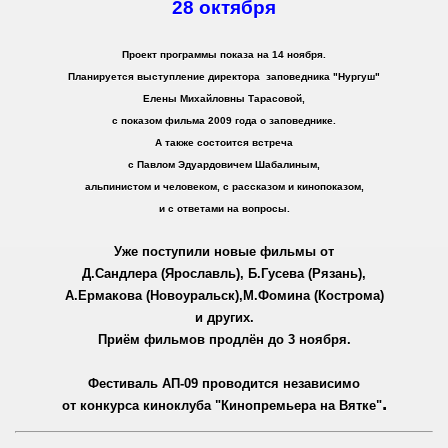
28 октября
Проект программы показа на 14 ноября.
Планируется выступление директора заповедника "Нургуш"
Елены Михайловны Тарасовой,
с показом фильма 2009 года о заповеднике.
А также состоится встреча
с Павлом Эдуардовичем Шабалиным,
альпинистом и человеком, с рассказом и кинопоказом,
и с ответами на вопросы.
Уже поступили новые фильмы от
Д.Сандлера (Ярославль), Б.Гусева (Рязань),
А.Ермакова (Новоуральск),М.Фомина (Кострома)
и других.
Приём фильмов продлён до 3 ноября.
Фестиваль АП-09 проводится независимо
.
от конкурса киноклуба "Кинопремьера на Вятке"