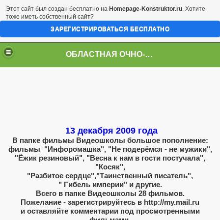
Этот сайт был создан бесплатно на
Homepage-Konstruktor.ru
. Хотите
тоже иметь собственный сайт?
ЗАРЕГИСТРИРОВАТЬСЯ БЕСПЛАТНО
ОБЛАСТНАЯ ОЧНО-ЗАОЧНАЯ ВИДЕОШКОЛА
13 декабря 2009 года
В папке фильмы Видеошколы большое пополнение:
фильмы "Инфоромашка", "Не подерёмся - не мужики",
"Ёжик резиновый", "Весна к нам в гости постучала",
"Косяк",
"Разбитое сердце","Таинственный писатель",
" Гибель империи" и другие.
Всего в папке Видеошколы 28 фильмов.
Пожелание - зарегистрируйтесь в http://my.mail.ru
и оставляйте комментарии под просмотренными