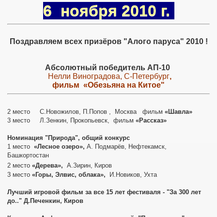
6 ноября 2010 г.
л жюри.
Поздравляем всех призёров "Алого паруса" 2010 !
Абсолютный победитель АП-10
Нелли Виноградова, С-Петербург
,
фильм
«Обезьяна на Китое"
2
место
С.Новожилов, П.Попов ,
Москва
фильм
«Шавла»
3 место
Л.Зенкин, Прокопьевск,
фильм
«Рассказ»
Номинация "Природа", общий конкурс
1 место
«Лесное озеро»,
А. Подмарёв, Нефтекамск,
Башкортостан
 и монтажу
2 место
«Дерева»,
А.Зирин, Киров
3 место
«Горы, Элвис, облака»,
И.Новиков, Ухта
Лучший игровой фильм за все 15 лет фестиваля - "За 300 лет
до.." Д.Печенкин, Киров