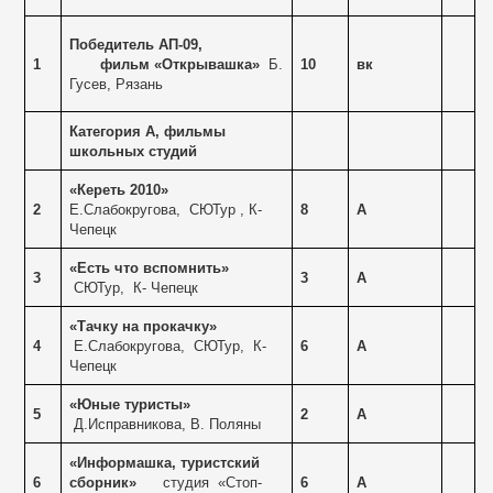
Победитель АП-09,
1
фильм «Открывашка»
Б.
10
вк
Гусев, Рязань
Категория А, фильмы
школьных студий
«Кереть 2010»
2
Е.Слабокругова,
СЮТур , К-
8
А
Чепецк
«Есть что вспомнить»
3
3
А
СЮТур,
К- Чепецк
«Тачку на прокачку»
4
Е.Слабокругова,
СЮТур,
К-
6
А
Чепецк
«Юные туристы»
5
2
А
Д.Исправникова,
В. Поляны
«Информашка, туристский
6
сборник»
студия
«Стоп-
6
А