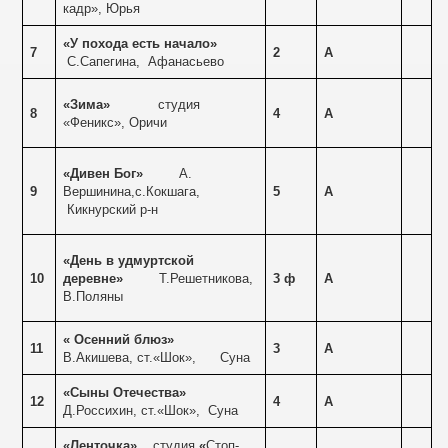
кадр», Юрья
«У похода есть начало»
7
2
А
С.Сапегина,
Афанасьево
«Зима»
студия
8
4
А
«Феникс», Оричи
«Дивен Бог»
А.
9
Вершинина,с.Кокшага,
5
А
Кикнурский р-н
«День в удмуртской
10
деревне»
Т.Решетникова,
3 ф
А
В.Поляны
«
Осенний блюз»
11
3
А
В.Акишева, ст.«Шок»,
Суна
«Сыны Отечества»
12
4
А
Д.Россихин, ст.«Шок»,
Суна
«Ленточка»
студия
«
Стоп-