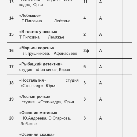
13
11
А
кадр», Юрья
«Лебяжье»
14
4
А
Т.Пигозина
Лебяжье
«В гостях у весны»
15
2
А
Т.Пигозина
Лебяжье
«Марьин корень»
16
2ф
А
Л.Трушникова,
Афанасьево
«Рыбацкий детектив»
17
5
А
студия
«Лев-кино», Киров
«Ностальгия»
студия
18
3
А
«
Стоп-кадр», Юрья
«Лесная речка»
19
3
А
студия
«
Стоп-кадр», Юрья
«Осенние мотивы»
20
Ю.Андреева, Э.Огаркова,
3
А
Лебяжье
«Осенняя сказка»