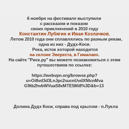
6 ноября на фестивале выступили
с рассказом и показом
своих приключений в 2010 году
Константин Лубягин и Иван Козлачков.
Летом 2010 года они сплавлялись по разным рекам,
одна из них - Дудх-Коси.
Река, исток которой находится
на склоне Эвереста, в Гималаях
.
На сайте "Риск.ру" вы можете познакомиться с этим
путешествием по ссылке:
https://webvpn.org/browse.php?
u=Oi8vd3d3LnJpc2sucnUvdXNlcnMva
G9tb2hvbWVuaS8xMTE5Mi8%3D&b=13
Долина Дудх Коси, справа под крылом - п.Лукла