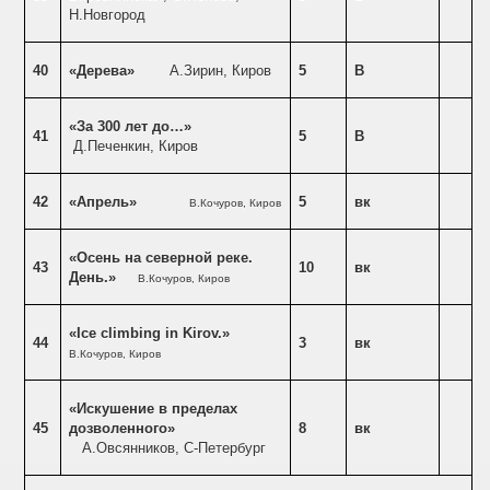
Н.Новгород
40
«Дерева»
А.Зирин, Киров
5
В
«За 300 лет до…»
41
5
В
Д.Печенкин, Киров
42
«Апрель»
5
вк
В.Кочуров, Киров
«Осень на северной реке.
43
10
вк
День.»
В.Кочуров, Киров
«Ice climbing in Kirov.»
44
3
вк
В.Кочуров, Киров
«Искушение в пределах
45
дозволенного»
8
вк
А.Овсянников, С-Петербург