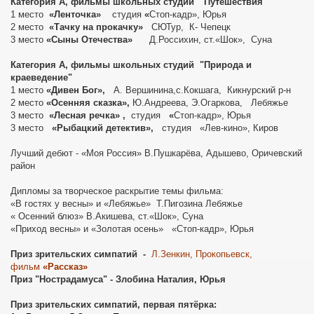
Категория А, фильмы школьных студий "Путешествия"
0 года
1 место
«Ленточка»
студия
«
Стоп-кадр», Юрья
2 место
«Тачку на прокачку»
СЮТур,
К- Чепецк
3 место
«Сыны Отечества»
Д.Россихин, ст.«Шок»,
Суна
Категория А, фильмы школьных студий "Природа и
краеведение"
1 место
«Дивен Бог»,
А. Вершинина,с.Кокшага,
Кикнурский р-н
2 место
«Осенняя сказка»,
Ю.Андреева, Э.Огаркова,
Лебяжье
3 место
«Лесная речка»
,
студия
«
Стоп-кадр», Юрья
3 место
«Рыбацкий детектив»,
студия
«Лев-кино», Киров
Лучший дебют -
«Моя Россия» В.Пушкарёва, Адышево, Оричевский
район
Дипломы за творческое раскрытие темы фильма:
«В гостях у весны» и
«Лебяжье»
Т.Пигозина Лебяжье
« Осенний блюз» В.Акишева, ст.«Шок», Суна
«Приход весны» и
«Золотая осень»
«Стоп-кадр», Юрья
Приз зрительских симпатий -
Л.Зенкин, Прокопьевск,
фильм
«Рассказ»
Приз "Нострадамуса" - Злобина Наталия, Юрья
Приз зрительских симпатий, первая пятёрка: