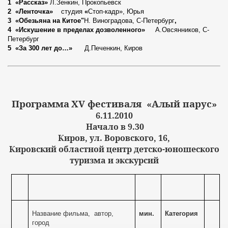
1
«Рассказ»
Л.Зенкин, Прокопьевск
2
«Ленточка»
студия
«
Стоп-кадр», Юрья
3
«Обезьяна на Китое"
Н. Виноградова, С-Петербург
,
4 «Искушение в пределах дозволенного»
А.Овсянников, С-
Петербург
5
«За 300 лет до…»
Д.Печенкин, Киров
Программа
XV
фестиваля
«Алый парус»
6.11.2010
Начало в 9.30
Киров, ул. Воровского, 16,
Кировский областной центр детско-юношеского
туризма и экскурсий
Название фильма,
автор,
мин.
Категория
город