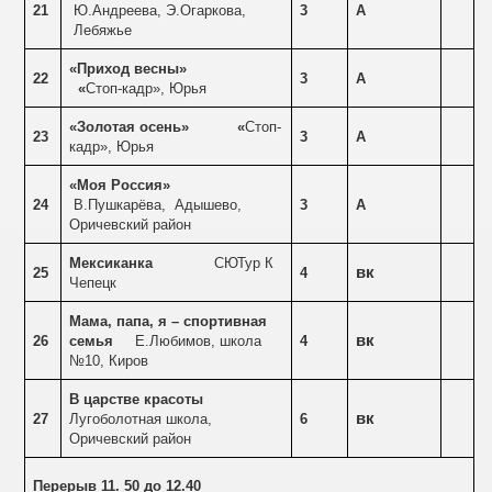
21
Ю.Андреева, Э.Огаркова,
3
А
Лебяжье
«Приход весны»
22
3
А
«
Стоп-кадр», Юрья
«Золотая осень»
«
Стоп-
23
3
А
кадр», Юрья
«Моя Россия»
24
В.Пушкарёва,
Адышево,
3
А
Оричевский район
Мексиканка
СЮТур К
вк
25
4
Чепецк
Мама, папа, я – спортивная
вк
26
семья
Е.Любимов, школа
4
№10, Киров
В царстве красоты
вк
27
Лугоболотная школа,
6
Оричевский район
Перерыв 11. 50 до 12.40