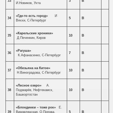
33
3
В
И.Новиков, Ухта
«Где-то есть город»
И
34
5
В
Вяххи, С-Петербург
«Карельские хроники»
35
10
В
Д.Печенкин, Киров
«Рагуша»
36
7
В
К.Афанасенко, С-Петербург
«Обезьяна на Китое»
37
10
В
Н.Виноградова, С-Петербург
«Лесное озеро»
А.
38
Подмарёв, Нефтекамск,
10
В
Башкортостан
«Блондинки – тоже рок»
Е.
39
Вировлянская, О.Попова,
5
В