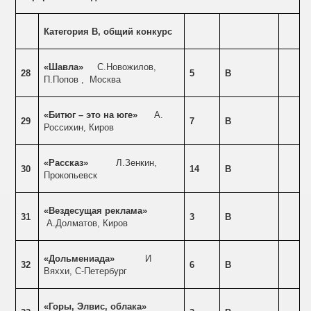
Категория В, общий конкурс
«Шавла»
С.Новожилов,
28
5
В
П.Попов ,
Москва
«Битюг – это на юге»
А.
29
7
В
Россихин, Киров
«Рассказ»
Л.Зенкин,
30
14
В
Прокопьевск
«Вездесущая реклама»
31
3
В
А.Долматов, Киров
«Дольмениада»
И
32
6
В
Вяххи, С-Петербург
«Горы, Элвис, облака»